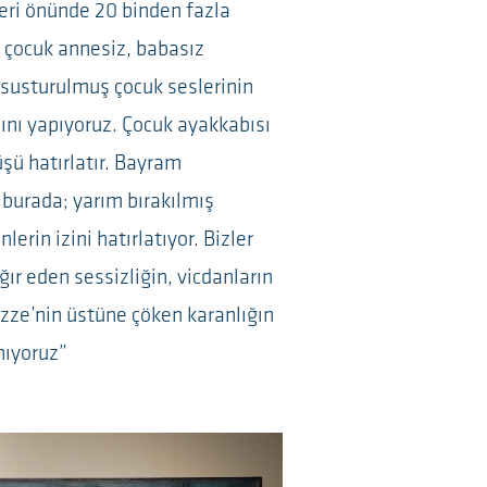
eri önünde 20 binden fazla
e çocuk annesiz, babasız
, susturulmuş çocuk seslerinin
ını yapıyoruz. Çocuk ayakkabısı
şü hatırlatır. Bayram
k burada; yarım bırakılmış
rin izini hatırlatıyor. Bizler
ğır eden sessizliğin, vicdanların
zze’nin üstüne çöken karanlığın
nıyoruz”