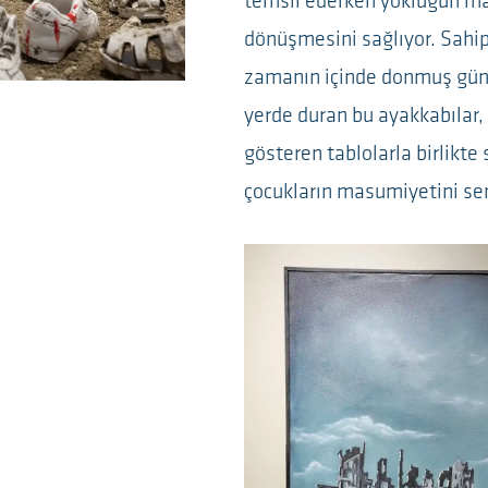
temsil ederken yokluğun ma
dönüşmesini sağlıyor. Sahip
zamanın içinde donmuş günd
yerde duran bu ayakkabılar, 
gösteren tablolarla birlikte
çocukların masumiyetini se