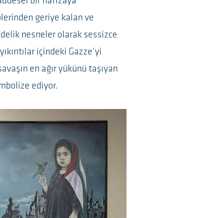
ddesel bir hafızaya
lerinden geriye kalan ve
elik nesneler olarak sessizce
yıkıntılar içindeki Gazze’yi
 savaşın en ağır yükünü taşıyan
mbolize ediyor.