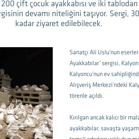
200 çift çocuk ayakkabısı ve iki tablodan
rgisinin devamı niteliğini taşıyor. Sergi, 3
kadar ziyaret edilebilecek.
Sanatçı Ali Uslu’nun eserle
Ayakkabılar’ sergisi, Kalyo
Kalyoncu’nun ev sahipliğin
Alışveriş Merkezi’ndeki Ka
törenle açıldı.
Kırılgan ancak kalıcı bir m
ayakkabılar, savaşta yaşamın