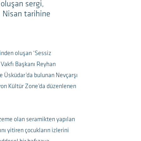
 oluşan sergi,
0 Nisan tarihine
rinden oluşan ‘Sessiz
n Vakfı Başkanı Reyhan
de Üsküdar’da bulunan Nevçarşı
lyon Kültür Zone’da düzenlenen
alzeme olan seramikten yapılan
ı yitiren çocukların izlerini