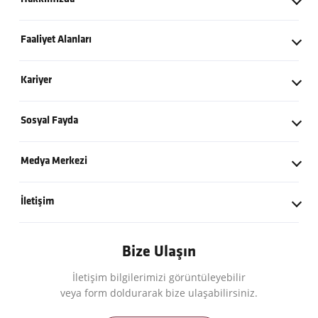
Kurucumuzdan
Faaliyet Alanları
Tarihçe
İnşaat
Kariyer
Değerlerimiz
Yatırım - İşletme
Kariyer Politikamız
Kilometre Taşları
Sosyal Fayda
Enerji
İş Başvuru Formu
Küresel İş Ortaklarımız
Kalyon Vakfı
Sanayi
Medya Merkezi
Açık Pozisyonlar
Politikalarımız
Eğitim ve Hizmet Vakfı
Basın Bültenleri
İletişim
Logolar
İletişim Bilgileri
Bize Ulaşın
İletişim bilgilerimizi görüntüleyebilir
veya form doldurarak bize ulaşabilirsiniz.