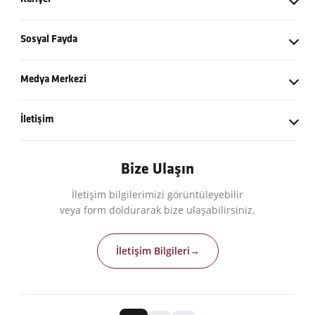
Değerlerimiz
Yatırım - İşletme
Kariyer Politikamız
Kilometre Taşları
Sosyal Fayda
Enerji
İş Başvuru Formu
Küresel İş Ortaklarımız
Kalyon Vakfı
Sanayi
Medya Merkezi
Açık Pozisyonlar
Politikalarımız
Eğitim ve Hizmet Vakfı
Basın Bültenleri
İletişim
Logolar
İletişim Bilgileri
Bize Ulaşın
İletişim bilgilerimizi görüntüleyebilir
veya form doldurarak bize ulaşabilirsiniz.
İletişim Bilgileri
→