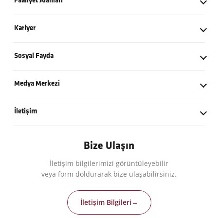
Faaliyet Alanları
Tarihçe
İnşaat
Kariyer
Değerlerimiz
Yatırım - İşletme
Kariyer Politikamız
Kilometre Taşları
Sosyal Fayda
Enerji
İş Başvuru Formu
Küresel İş Ortaklarımız
Kalyon Vakfı
Sanayi
Medya Merkezi
Açık Pozisyonlar
Politikalarımız
Eğitim ve Hizmet Vakfı
Basın Bültenleri
İletişim
Logolar
İletişim Bilgileri
Bize Ulaşın
İletişim bilgilerimizi görüntüleyebilir
veya form doldurarak bize ulaşabilirsiniz.
İletişim Bilgileri
→