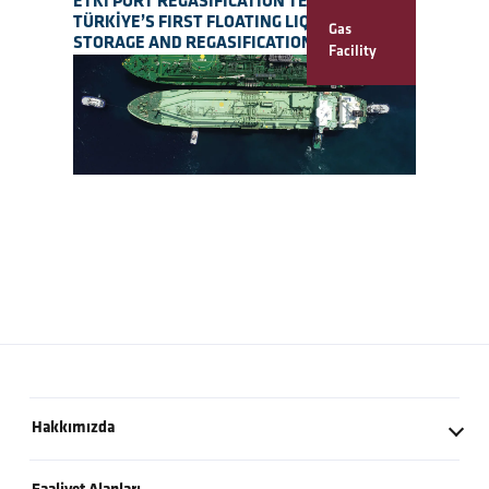
ETKİ PORT REGASIFICATION TERMINAL
TÜRKİYE’S FIRST FLOATING LIQUIFIED
Gas
STORAGE AND REGASIFICATION TERMINAL
Facility
Hakkımızda
Kurucumuzdan