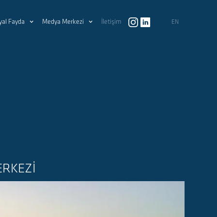
yal Fayda
Medya Merkezi
İletişim
EN
ERKEZİ