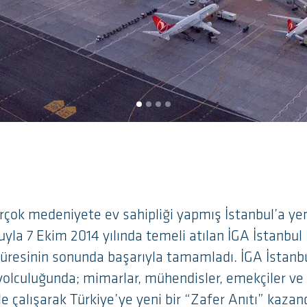
birçok medeniyete ev sahipliği yapmış İstanbul’a ye
la 7 Ekim 2014 yılında temeli atılan İGA İstanbul 
 süresinin sonunda başarıyla tamamladı. İGA İstanb
 yolculuğunda; mimarlar, mühendisler, emekçiler ve y
e çalışarak Türkiye’ye yeni bir “Zafer Anıtı” kazan