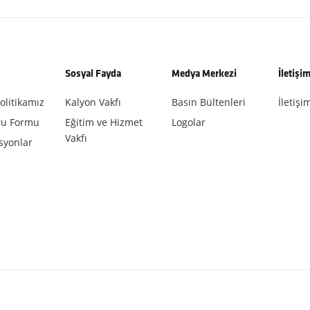
Sosyal Fayda
Medya Merkezi
İletişi
olitikamız
Kalyon Vakfı
Basın Bültenleri
İletişim
ru Formu
Eğitim ve Hizmet
Logolar
Vakfı
isyonlar