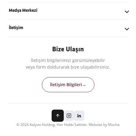
İş Başvuru Formu
Küresel İş Ortaklarımız
Kalyon Vakfı
Sanayi
Medya Merkezi
Açık Pozisyonlar
Politikalarımız
Eğitim ve Hizmet Vakfı
Basın Bültenleri
İletişim
Logolar
İletişim Bilgileri
Bize Ulaşın
İletişim bilgilerimizi görüntüleyebilir
veya form doldurarak bize ulaşabilirsiniz.
İletişim Bilgileri
→
© 2026 Kalyon Holding. Her Hakkı Saklıdır. Website by Mocha