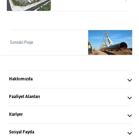
Sonraki Proje
Hakkımızda
Kurucumuzdan
Faaliyet Alanları
Tarihçe
İnşaat
Kariyer
Değerlerimiz
Yatırım - İşletme
Kariyer Politikamız
Kilometre Taşları
Sosyal Fayda
Enerji