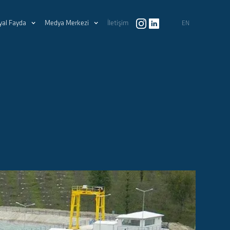
yal Fayda
Medya Merkezi
İletişim
EN