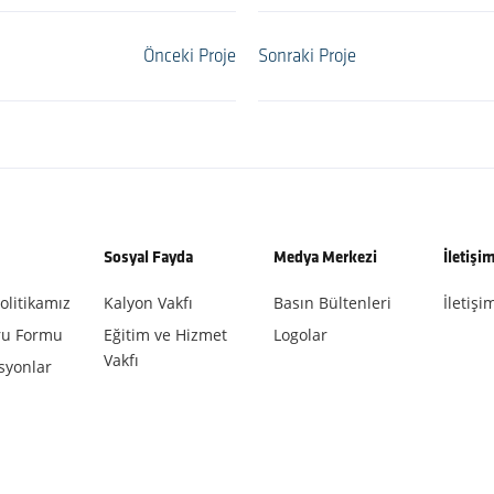
Önceki Proje
Sonraki Proje
Sosyal Fayda
Medya Merkezi
İletişi
olitikamız
Kalyon Vakfı
Basın Bültenleri
İletişim
ru Formu
Eğitim ve Hizmet
Logolar
Vakfı
isyonlar