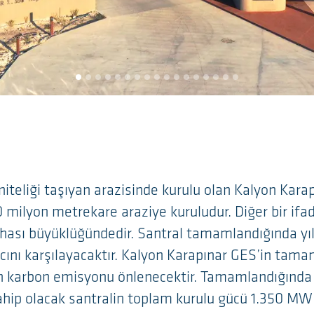
 niteliği taşıyan arazisinde kurulu olan Kalyon Kara
0 milyon metrekare araziye kuruludur. Diğer bir ifa
hası büyüklüğündedir. Santral tamamlandığında yıll
acını karşılayacaktır. Kalyon Karapınar GES’in tama
 ton karbon emisyonu önlenecektir. Tamamlandığında
hip olacak santralin toplam kurulu gücü 1.350 MW 