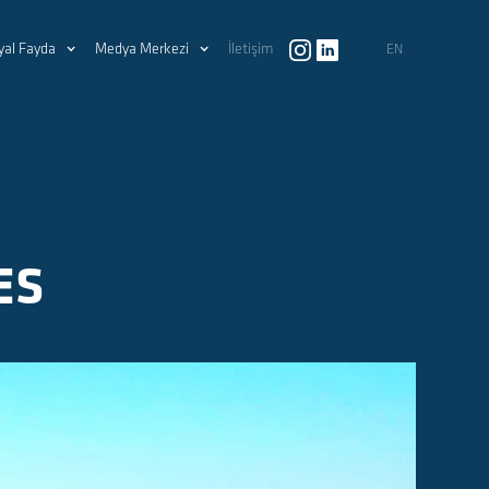
yal Fayda
Medya Merkezi
İletişim
EN
ES