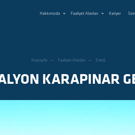
Hakkımızda
Faaliyet Alanları
Kariyer
Sos
Anasayfa
Faaliyet Alanları
Enerji
ALYON KARAPINAR G