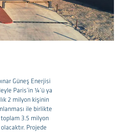
pınar Güneş Enerjisi
deyle Paris’in ¼’ü ya
ık 2 milyon kişinin
mlanması ile birlikte
 toplam 3.5 milyon
olacaktır. Projede